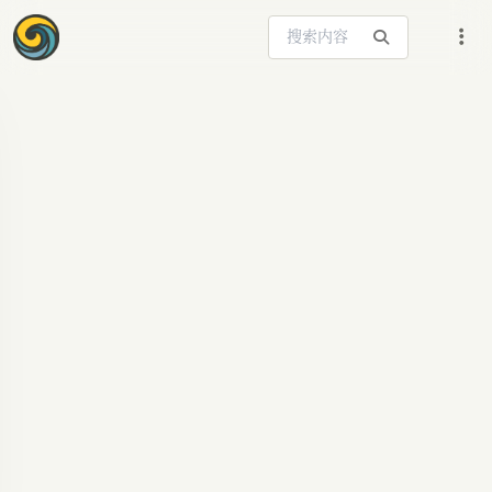
搜索站内内容
ARTICLE SIGNAL
Grok官网入口在哪？
Grok 4.0 国内使用教
程及Grok镜像站深度
解析
马斯克的xAI公司发布全新编程大模型