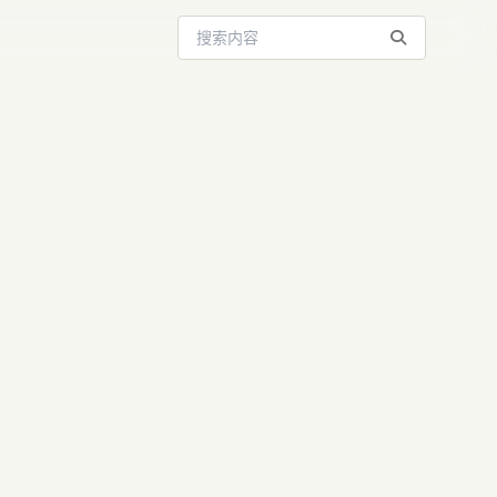
搜索站内内容
laude看
上”生长 |