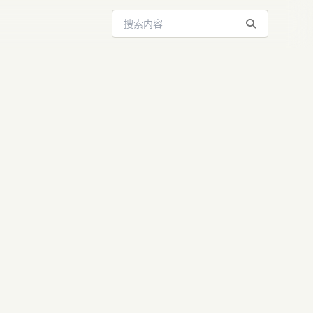
搜索站内内容
融资飙升！AI
亿美元估值