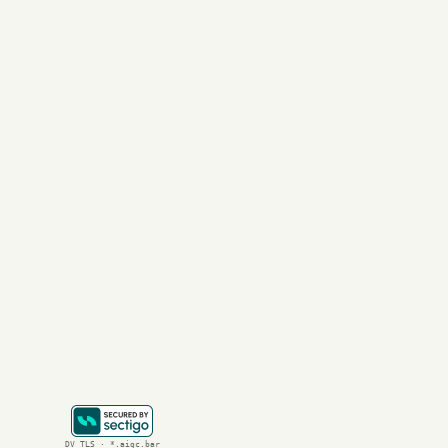
这场由
AI驱动
的变革
AGI（通用人工智能
对于希望紧跟
AI
发展
(https://aigc.b
新进展，或是对
大模
结论：法律A
Harvey再次获得
也预示着
AI技术
将持
未来，随着技术的不
注，理解
LLM
等核心
DV TLS · *.aigc.bar