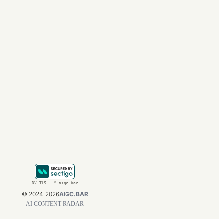
也是OpenAI能够持
结论：迎接Ch
萨姆·奥特曼的演讲为
性化、智能化生活的
理解并适应这场变革
于希望在国内体验Ch
国内使用
途径，帮助
地拥抱这个充满无限
DV TLS · *.aigc.bar
©
2024-2026
AIGC.BAR
AI CONTENT RADAR