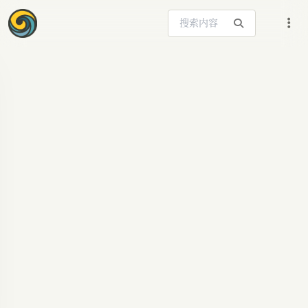
搜索站内内容
ARTICLE SIGNAL
Codex++：让你的
Codex 更强大的神器
你是否也遇到过这些问题？ 在使用 OpenAI Codex
的过程中，你是否也遇到过这些令人抓狂的瞬间？
●用 API Key 登录后，插件功能直接被锁死，提
示"需要登录 ChatGPT"才能使用 ●会话列表只