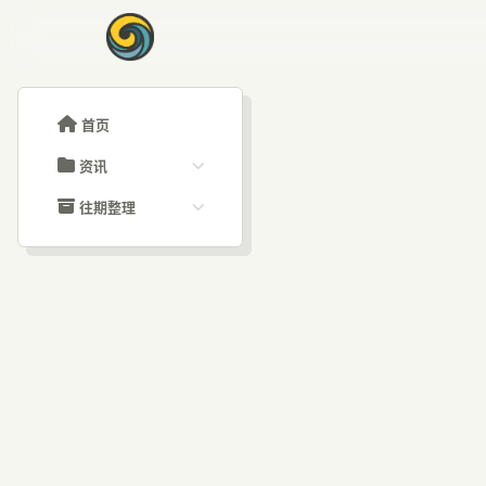
首页
资讯
ChatGPT教程
往期整理
Claude教程
历史归档
ARTICLE SIGNAL
Grok教程
文章分类
怎么
大模型API教程
文章标签
福利羊毛
AI资讯文章
上周，Anthrop