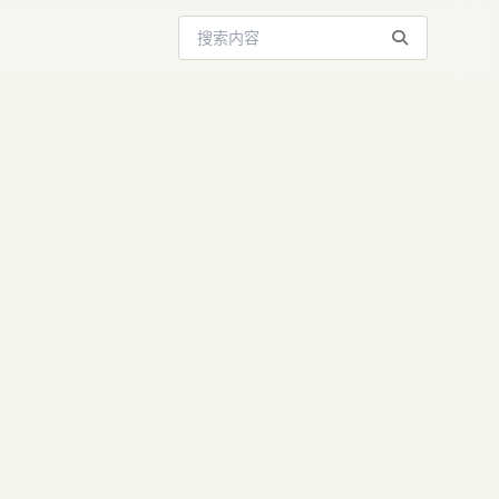
搜索站内内容
亿美元买单，
0亿...