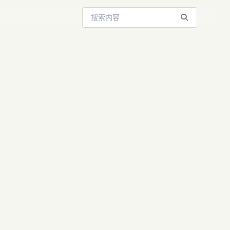
搜索站内内容
活限时7天！
用与额度详解