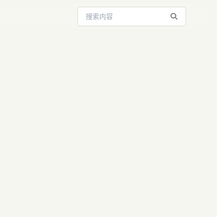
搜索站内内容
之父预言：3年
涨百倍，程