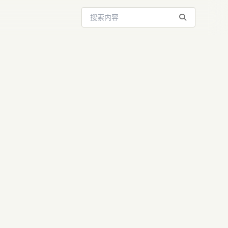
搜索站内内容
k做不好的领
...