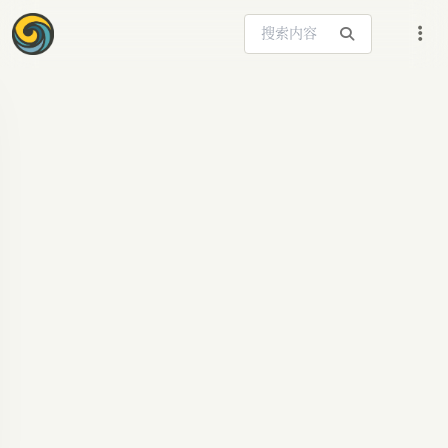
搜索站内内容
ARTICLE SIGNAL
倒反天罡，AI开始给
人类打分！Claude评
分标准曝光:...
倒反天罡，AI开始给人类打分了！ 搞出这个功能
的，还是那个抽象的Anthropic