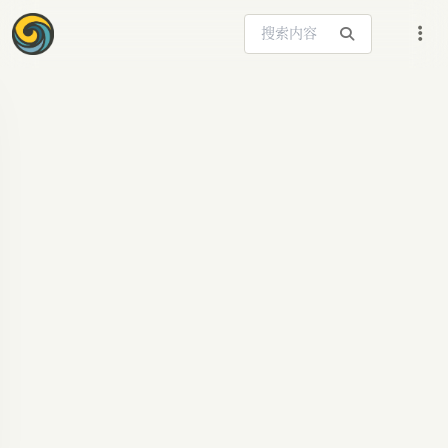
搜索站内内容
ARTICLE SIGNAL
Claude定价策略深度
解析：AI大模型如何
精细化收割用户价值
Claude近期定价策略频繁调整,引发用户热议。本文
深入剖析Anthropic如何通过功能拆分、分层收费等
手段锁定用户并实现价值变现，探讨AI大模型商业