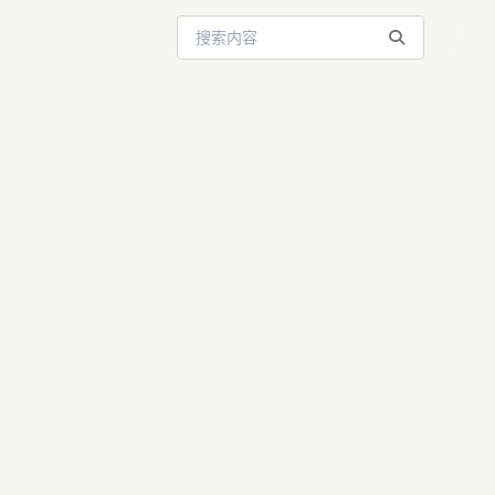
搜索站内内容
停用？GPT-
aude官网使