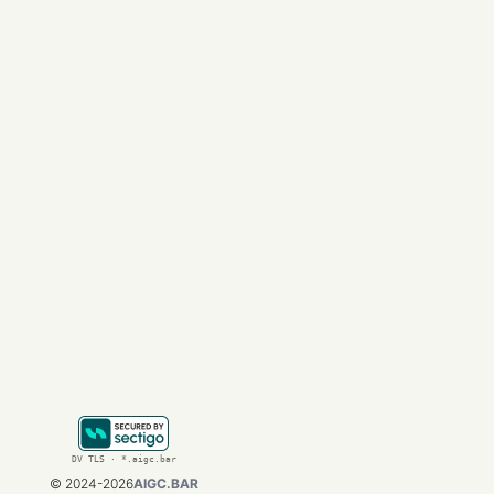
型能力，无需复杂的
结语：理想主
Anthropic 的
金融等零容错领域，那
无论你是开发者、企业
更多关于 
Claude官
旅。
---

*本文参考了新智元及
DV TLS · *.aigc.bar
©
2024-2026
AIGC.BAR