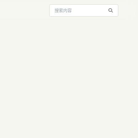
搜索站内内容
enAI：
老实”与技术