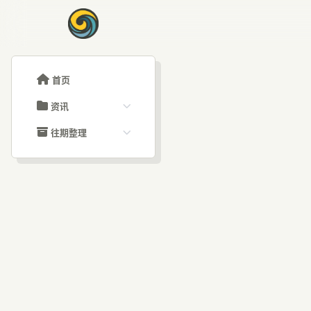
首页
资讯
ChatGPT教程
往期整理
Claude教程
历史归档
ARTICLE SIGNAL
Grok教程
文章分类
大模型API教程
文章标签
福利羊毛
AI资讯文章
引言：AI热潮