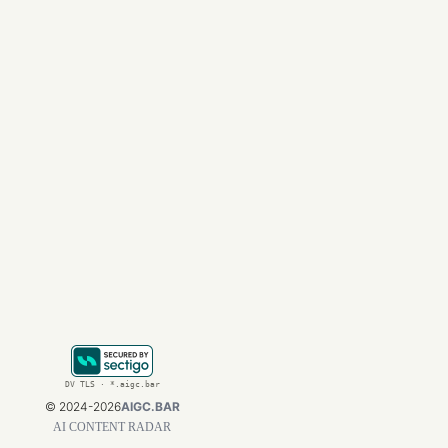
没有记忆，AI就无法
成为了一个更贴心、
一个能够记住你、理
今天，ChatGPT
一AI记忆革命带来
参考资料
：

*   OpenAI官方
*   （请注意：如需
DV TLS · *.aigc.bar
©
2024-2026
AIGC.BAR
AI CONTENT RADAR