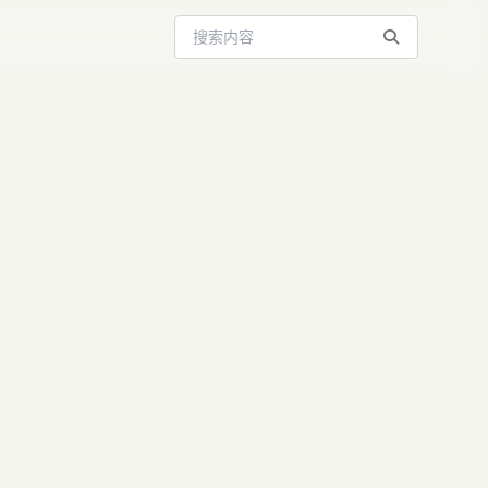
搜索站内内容
革新：十亿人
度