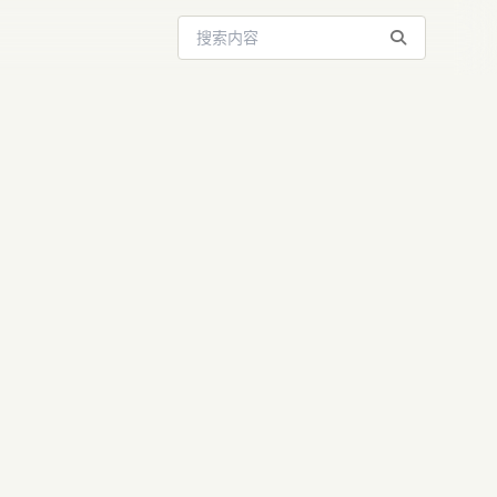
搜索站内内容
tGPT破解
陶哲轩：人