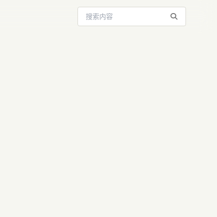
搜索站内内容
ge 2：AI绘
师真的要失