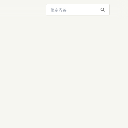
搜索站内内容
g爆火：大模
开启AI变