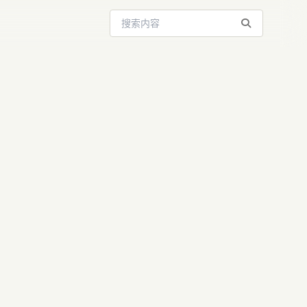
搜索站内内容
租公！巨头
型与AI变