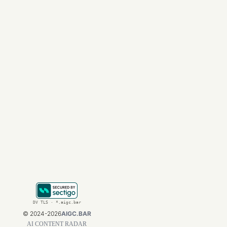
局限与未来方向
我们也坦诚指出了方
其一，半在线机制受
并不替代真实环境交
其二，当前有效性校
其三，目前评测主要
有效性标准与基准。
论文标题：SOLAR-RL: Se
文章来自于"量子位"，作者
DV TLS · *.aigc.bar
©
2024-2026
AIGC.BAR
AI CONTENT RADAR