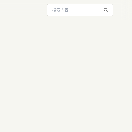
搜索站内内容
手机AI训练瓶
半在线RL深