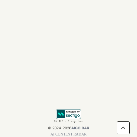
凝土般扎实可靠的国产算力底座，以及在此之上孕育出
的国产化工程创新生态。
同济大学率先点亮首个千卡工科智算平台，拉开了国产
AI4E技术攻坚战的帷幕。从实验室走向大国重器，国
产AI与精密工程的结合才刚刚开始。
随着AI4E的深入发展，我们有理由期待国产算力在更
多物理世界现场大放异彩。获取更多关于人工智能、大
模型应用及行业最新
AI新闻
，敬请关注
AI门户
aigc.bar
，为您提供每日最新的
AI资讯
与技术指南。
Loading...
DV TLS · *.aigc.bar
©
2024-2026
AIGC.BAR
AI CONTENT RADAR