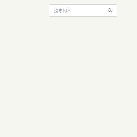
搜索站内内容
博客：谨慎
Law | AI