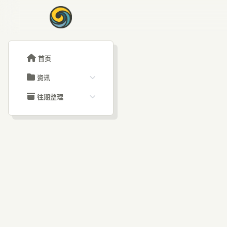
首页
资讯
ChatGPT教程
往期整理
Claude教程
历史归档
ARTICLE SIGNAL
Grok教程
文章分类
深
大模型API教程
文章标签
福利羊毛
AI资讯文章
对待