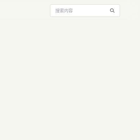
搜索站内内容
父卸载IDE：
，循环工程