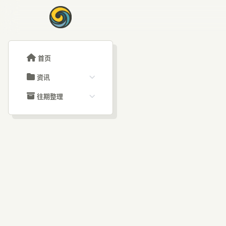
首页
资讯
ChatGPT教程
往期整理
Claude教程
历史归档
ARTICLE SIGNAL
Grok教程
文章分类
经纬
大模型API教程
文章标签
福利羊毛
AI资讯文章
界