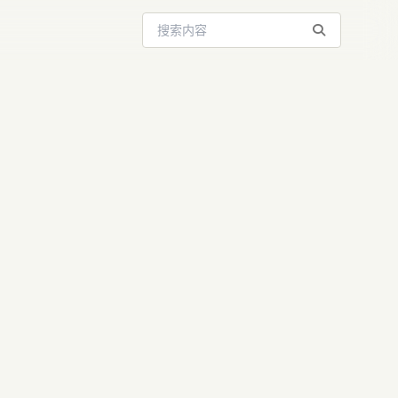
搜索站内内容
 AI：因果世
瓶颈，重塑