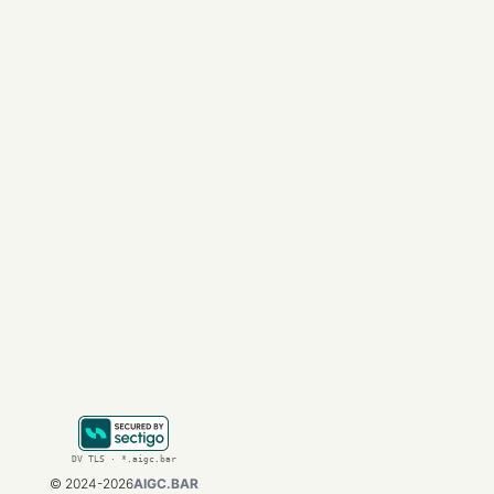
毕竟很少有人会直接
部 Agent 在获得
从这个角度看，AI 版
它不仅是在尝试让用
作，还是外部 Age
对于支付宝来说，这
付账号；而如果能够成
据报道，蚂蚁内部会把
而是支付、金融和生
文章来自于"极客公园"
DV TLS · *.aigc.bar
©
2024-2026
AIGC.BAR