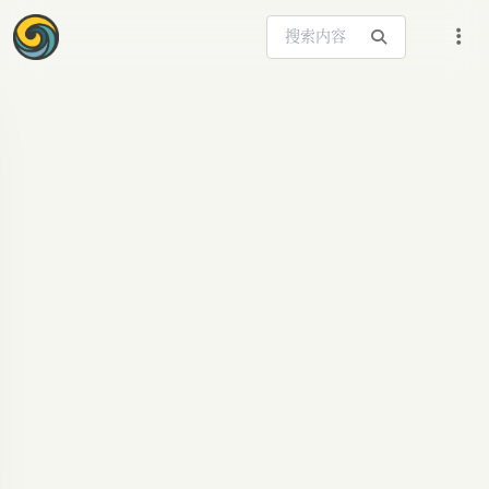
搜索站内内容
ARTICLE SIGNAL
英伟达N1X：AI PC
新纪元，老黄的CPU
野心与挑战
英伟达自研CPU N1X曝光，搭载Blackwell GPU，
对标M系列芯片，预示AI PC新时代。深入解读其技
术亮点、潜在优势与面临的挑战，以及AI原生算力