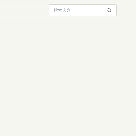
搜索站内内容
8条”：赋能
内容新浪潮