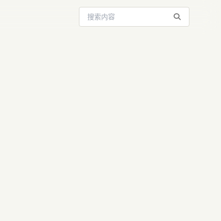
搜索站内内容
“魔改”图
laude