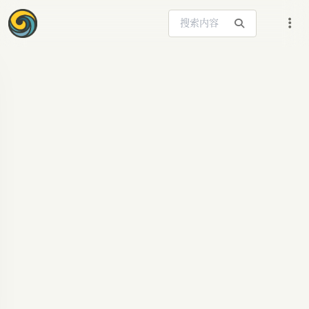
搜索站内内容
ARTICLE SIGNAL
大模型“考场”失灵：
从“纸上谈兵”到“实战
出师”的蜕变之路
揭秘大模型“高分低能”困境，深入分析ITBench-AA
等新评测标准，看AI如何告别应试教育，走向真实
业务场景的“下半场”决战。