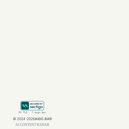
结语：token消耗量
动态工作流只是少数
当一次动态工作流跑
然它能跑通极致案例
同时，虽然Bun重写
将庞大任务完全交给C
但这个方向是AI编
或许未来的某一天，
文章来自于微信公众号 
DV TLS · *.aigc.bar
©
2024-2026
AIGC.BAR
AI CONTENT RADAR