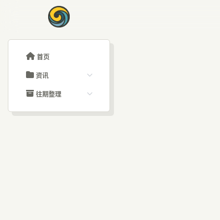
首页
资讯
ChatGPT教程
往期整理
Claude教程
历史归档
ARTICLE SIGNAL
Grok教程
文章分类
小云
大模型API教程
文章标签
福利羊毛
AI资讯文章
花2