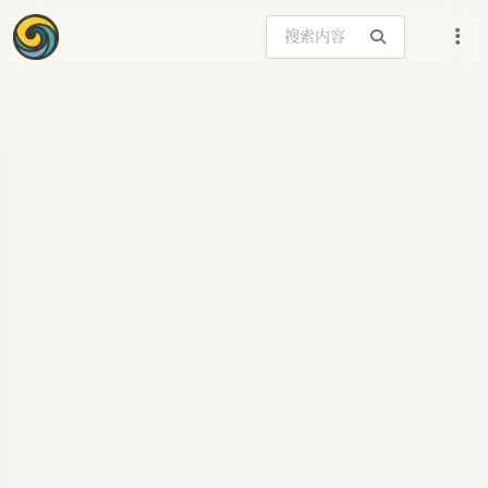
搜索站内内容
ARTICLE SIGNAL
从Get笔记到得到大
脑：七年磨一剑的AI
知识进化史
Get笔记升级为得到大脑，深度解析其七年演进故
事、AI愿景与知识服务新篇章。AI,LLM,得到大脑,知
识管理,AI资讯