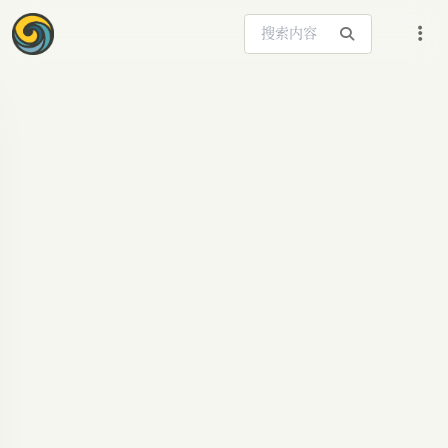
搜索站内内容
ARTICLE SIGNAL
Claude Code「自愈」
升级：告别开发者6大
噩梦
Claude Code重磅升级！「自愈」功能领衔，解决
闪烁、假死、报错、记忆锁死、连接中断等6大痛
点，提升AI编程效率与稳定性。了解Claude官网最