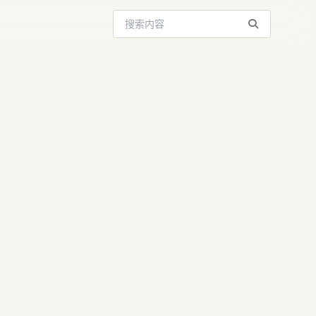
搜索站内内容
pic近450亿
I基建的