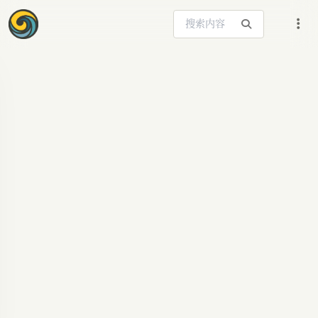
搜索站内内容
ARTICLE SIGNAL
免费领DeepSeek-V4-
Pro！三大利器助你高
效白嫖顶级大模型
DeepSeek-V4-Pro,免费AI工具,Nous
Portal,Freebuff,Reasonix,AI资讯,大模型免费使用,
人工智能,AI新闻,AI门户,AI日报,AGI,LLM,提示词,AI