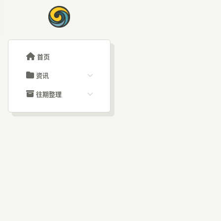
首页
资讯
ChatGPT教程
往期整理
Claude教程
历史归档
ARTICLE SIGNAL
Grok教程
文章分类
错
大模型API教程
文章标签
福利羊毛
AI资讯文章
活