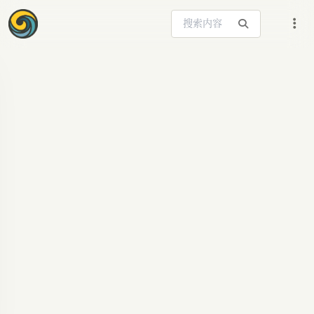
搜索站内内容
ARTICLE SIGNAL
阿里QoderWork颠覆
AI办公：告别对话驱
动，迈入领域新纪元
阿里QoderWork发布AI Native自定义工作台，三大
领域模式重塑设计、PPT、写作体验，AI办公进入
领域驱动2.0时代。