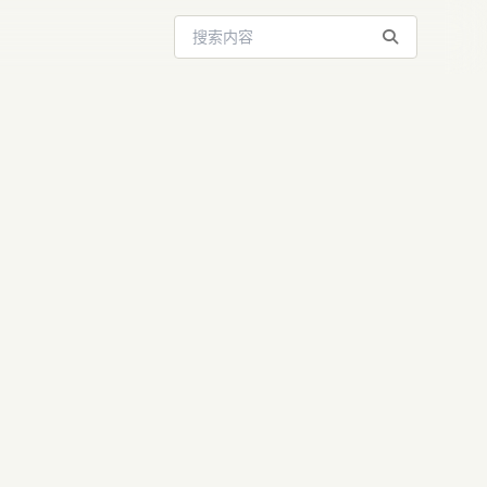
搜索站内内容
新纪元：
 6 打造“马斯克