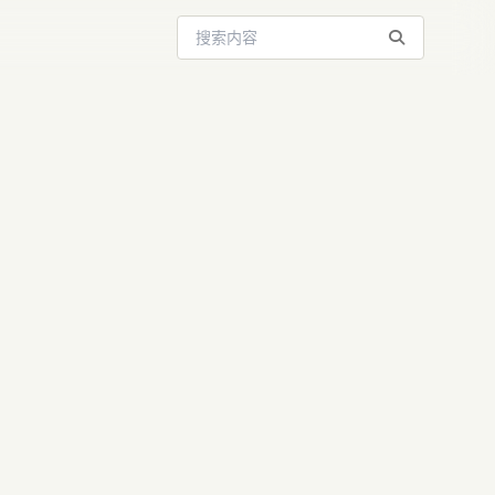
搜索站内内容
e：AI 驱动浏
，解放你的