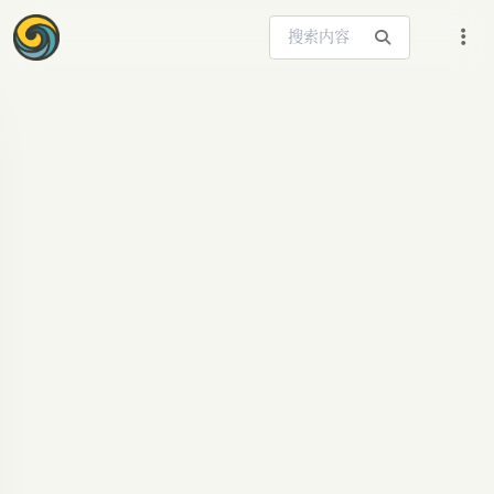
搜索站内内容
ARTICLE SIGNAL
Claude催你睡觉？AI
性格怪癖深度解析 -
Claude官网
Claude凌晨8:30催你睡觉？探究AI“性格病”的根
源，GPT、Gemini等AI的离奇行为，以及赋予AI人
格的代价。了解Claude国内使用指南。