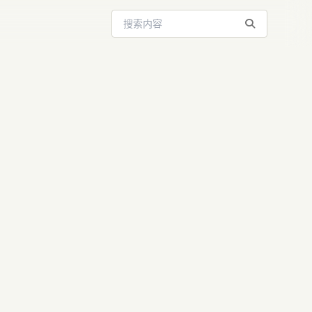
搜索站内内容
发布！从AI
...