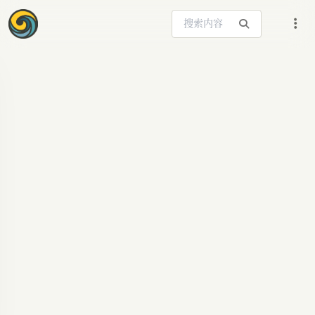
搜索站内内容
ARTICLE SIGNAL
苹果OpenAI合作生
变？法律诉讼阴影下
的AI巨头博弈
苹果与OpenAI合作关系紧张，OpenAI或考虑法律
行动。深度解析合作破裂原因、潜在影响及AI生态
未来格局，聚焦AI巨头间的博弈与挑战。