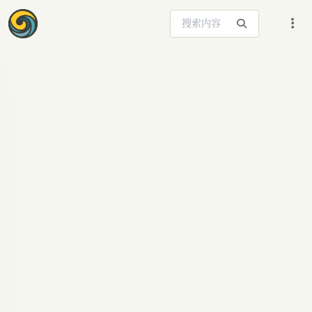
搜索站内内容
ARTICLE SIGNAL
灵初智能：10万小时
人类数据，重塑具身
智能中国答案
解读灵初智能如何以10万小时人类数据驱动具身智
能发展，聚焦human-centric路线，深度分析其技
术管线与落地策略。AI,具身智能,机器人,数据驱动,