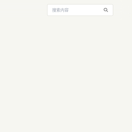
搜索站内内容
！OpenAI
程大战白热