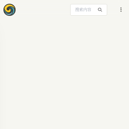
搜索站内内容
ARTICLE SIGNAL
谷歌AI硬件秀：
Android变身Gemini
的“骨架”？
谷歌发布会聚焦Gemini AI，Android成硬件载体，
高端化趋势显现。深度解析AI时代下的硬件与生态
新格局。