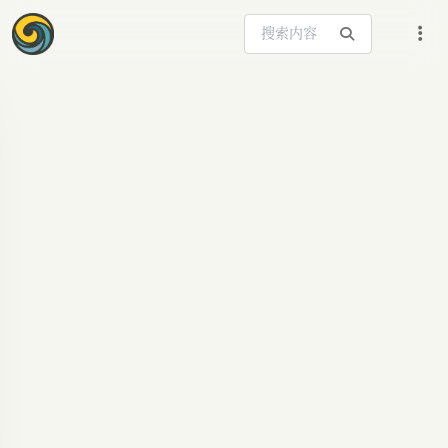
搜索站内内容
ARTICLE SIGNAL
Claude活动掌上电
脑：AI赋能的创意玩
具箱
探秘Claude活动上的M5Stack Cardputer ADV，
AI编程如何将巴掌大电脑变身魔法棒、教育游戏与
迷你合成器，开启开发者无限创意，Claude官网，