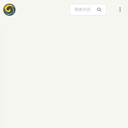
搜索站内内容
ARTICLE SIGNAL
DeepMind AGI经济
总监：AI时代如何重
塑人的价值
谷歌DeepMind聘任经济学家Alex Imas，聚焦AI对
劳动力市场的深远影响，探讨未来“关系型劳动”的
价值飙升与人的独特作用。