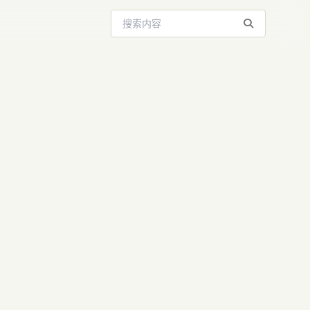
搜索站内内容
n玩明白了！
I算力...