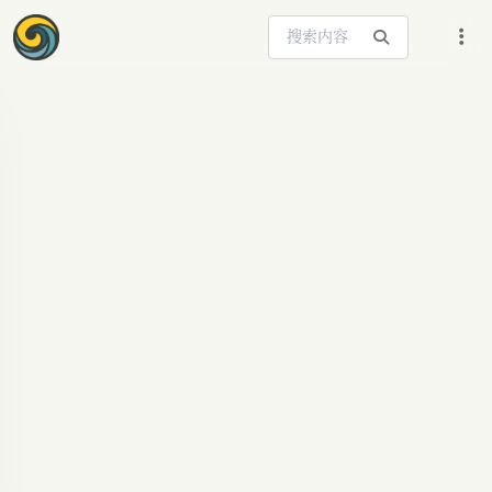
搜索站内内容
ARTICLE SIGNAL
千问PPT Agent实
测：告别风格牺牲，
AI创作新境界
实测千问新PPT Agent，深度解析其在风格化与二
次编辑间的平衡，AI生成PPT不再妥协，关键词：
AI PPT, 千问, PPT Agent, AI创作, 办公效率, 智能